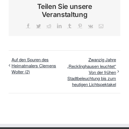
Teilen Sie unsere
Veranstaltung
Facebook
Twitter
Reddit
LinkedIn
Tumblr
Pinterest
Vk
E-
Mail
Auf den Spuren des
Zwanzig Jahre
Heimatmalers Clemens
„Recklinghausen leuchtet“
Wolter (2)
Von der frühen
Stadtbeleuchtung bis zum
heutigen Lichtspektakel